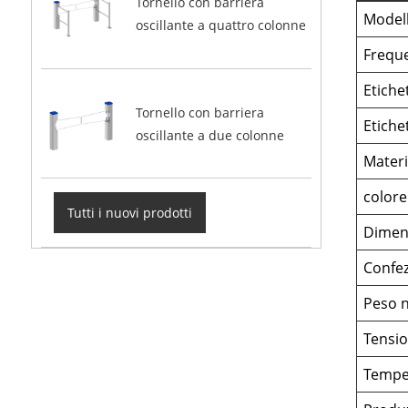
Tornello con barriera
Model
oscillante a quattro colonne
Frequ
Etiche
Tornello con barriera
Etiche
oscillante a due colonne
Materi
colore
Tutti i nuovi prodotti
Dimen
Confe
Peso n
Tensio
Tempe