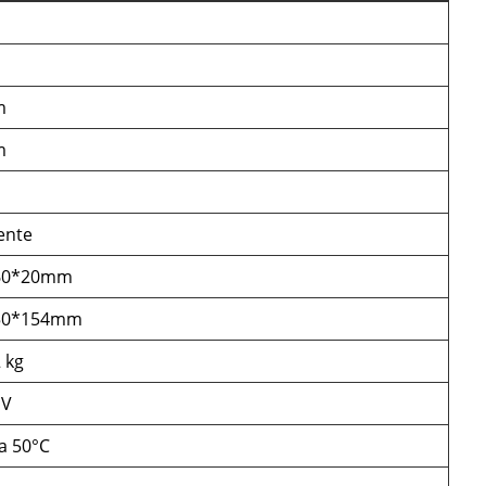
m
m
ente
60*20mm
50*154mm
 kg
 V
a 50°C