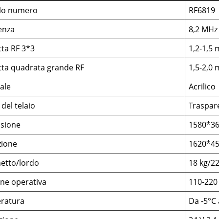
lo numero
RF6819
enza
8,2 MHz
tta RF 3*3
1,2-1,5 
tta quadrata grande RF
1,5-2,0 
ale
Acrilico
 del telaio
Traspar
sione
1580*3
zione
1620*4
etto/lordo
18 kg/22
ne operativa
110-220
ratura
Da -5°C 