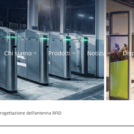
Chi siamo
Prodotti
Notizia
Disp
progettazione dell'antenna RFID