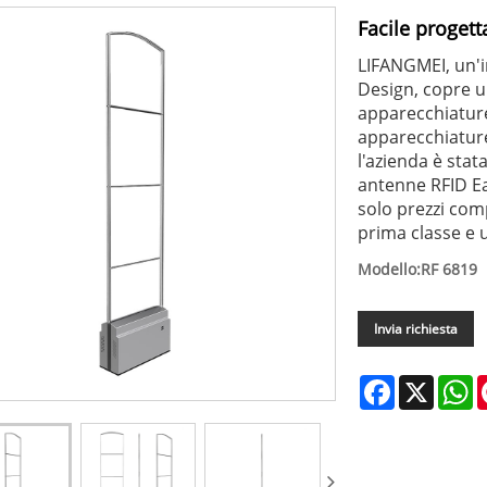
Facile progett
LIFANGMEI, un'i
Design, copre u
apparecchiature
apparecchiature
l'azienda è stat
antenne RFID Ea
solo prezzi com
prima classe e u
Modello:RF 6819
Invia richiesta
Facebook
X
W