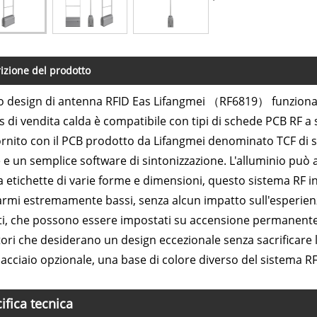
izione del prodotto
ro design di antenna RFID Eas Lifangmei （RF6819） funziona 
s di vendita calda è compatibile con tipi di schede PCB RF a sc
ornito con il PCB prodotto da Lifangmei denominato TCF di s
e un semplice software di sintonizzazione. L'alluminio può 
a etichette di varie forme e dimensioni, questo sistema RF i
llarmi estremamente bassi, senza alcun impatto sull'esperienz
ti, che possono essere impostati su accensione permanente o
tori che desiderano un design eccezionale senza sacrificare l
 acciaio opzionale, una base di colore diverso del sistema RF 
ifica tecnica