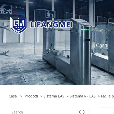
Casa
Casa
>
Prodotti
>
Sistema EAS
>
Sistema RF EAS
> Facile 