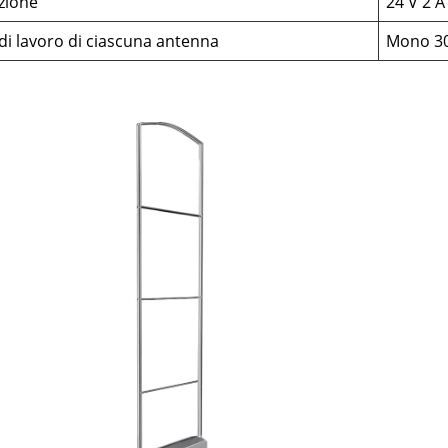
zione
24 V 2 A
di lavoro di ciascuna antenna
Mono 30