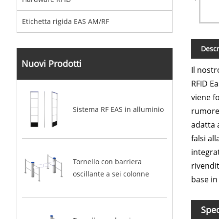
Etichetta rigida EAS AM/RF
Descr
Nuovi Prodotti
Il nost
RFID Ea
viene f
Sistema RF EAS in alluminio
rumore 
adatta 
falsi a
integra
Tornello con barriera
rivendi
oscillante a sei colonne
base in
Spec