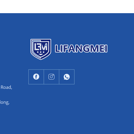
d Road,
dong,