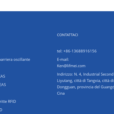
CONTATTACI
tel: +86-13688916156
arriera oscillante
E-mail:
Ken@lifmei.com
Indirizzo: N. 4, Industrial Secon
EAS
Liyutang, città di Tangxia, città di
 EAS
Dongguan, provincia del Guang
Cina
ritte RFID
ID