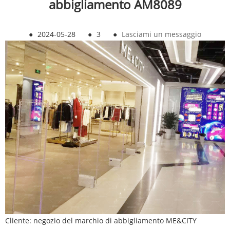
abbigliamento AM8089
●
2024-05-28
●
3
●
Lasciami un messaggio
Cliente: negozio del marchio di abbigliamento ME&CITY