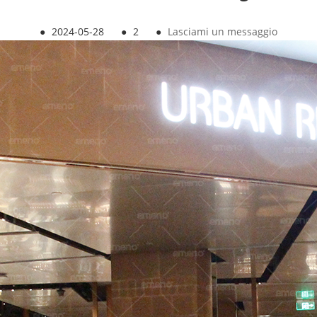
●
2024-05-28
●
2
●
Lasciami un messaggio