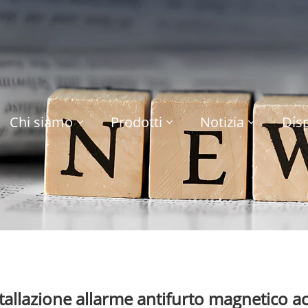
Chi siamo
Prodotti
Notizia
Disp
allazione allarme antifurto magnetico a