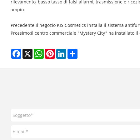
rilevamento, basso tasso di falsi allarmi, trasmissione e rice
ampio.
Precedente:
Il negozio KIS Cosmetics installa il sistema antif
Prossimo:
Il centro commerciale "Mystery City" ha installato i
Facebook
X
WhatsApp
Pinterest
LinkedIn
Share