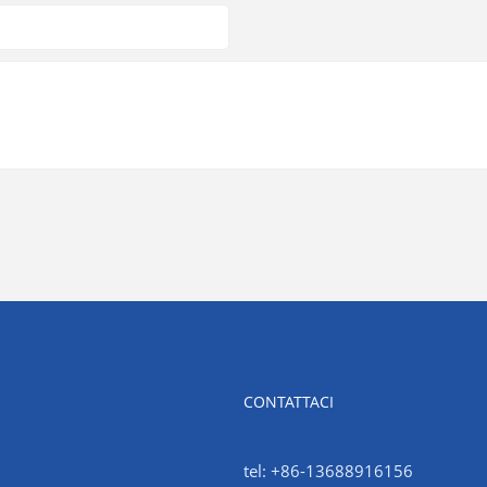
CONTATTACI
tel: +86-13688916156