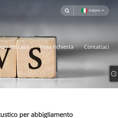
Italiano
lay del caso
Invia richiesta
Contattaci
custico per abbigliamento