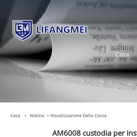
Casa
Casa
>
Notizia
>
Visualizzazione Della Cassa
AM6008 custodia per inst